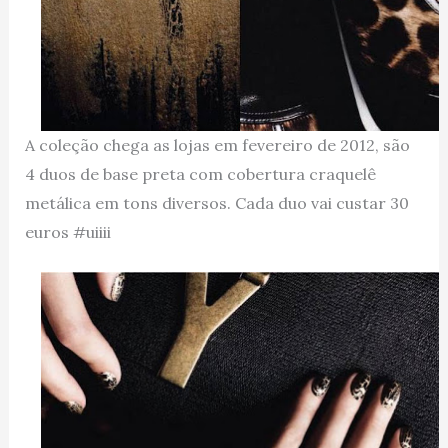
A coleção chega as lojas em fevereiro de 2012, são
4 duos de base preta com cobertura craquelê
metálica em tons diversos. Cada duo vai custar 30
euros #uiiii