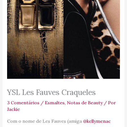
YSL Les Fauves Craqueles
3 Comentários
/
Esmaltes
,
Notas de Beauty
/ Por
Jackie
Com o nome de Les Fauves (amiga
@kellymenac