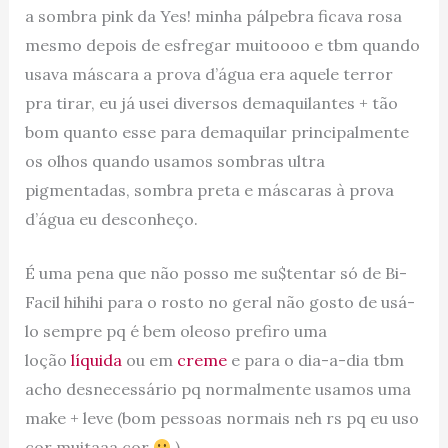
a sombra pink da Yes! minha pálpebra ficava rosa
mesmo depois de esfregar muitoooo e tbm quando
usava máscara a prova d’água era aquele terror
pra tirar, eu já usei diversos demaquilantes + tão
bom quanto esse para demaquilar principalmente
os olhos quando usamos sombras ultra
pigmentadas, sombra preta e máscaras à prova
d’água eu desconheço.
É uma pena que não posso me su$tentar só de Bi-
Facil hihihi para o rosto no geral não gosto de usá-
lo sempre pq é bem oleoso prefiro uma
loção
líquida
ou em
creme
e para o dia-a-dia tbm
acho desnecessário pq normalmente usamos uma
make + leve (bom pessoas normais neh rs pq eu uso
cor muitaaa cor
)