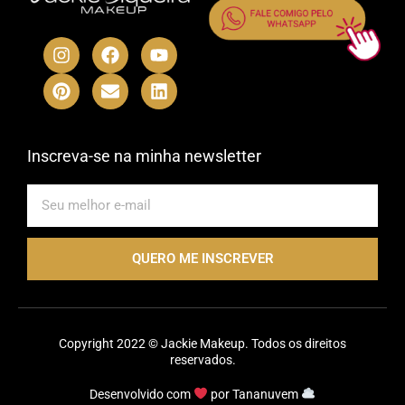
I
P
F
E
Y
L
n
i
a
n
o
i
s
n
c
v
u
n
t
t
e
e
t
k
a
e
b
l
u
e
g
r
o
o
b
d
r
e
o
p
e
i
Inscreva-se na minha newsletter
a
s
k
e
n
m
t
E-
mail
QUERO ME INSCREVER
Copyright 2022 © Jackie Makeup. Todos os direitos
reservados.
Desenvolvido com
por
Tananuvem