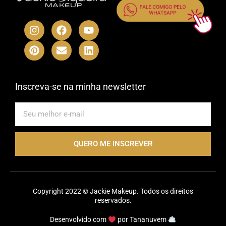
I
P
F
E
Y
L
n
i
a
n
o
i
s
n
c
v
u
n
t
t
e
e
t
k
a
e
b
l
u
e
g
r
o
o
b
d
r
e
o
p
e
i
Inscreva-se na minha newsletter
a
s
k
e
n
m
t
E-
mail
QUERO ME INSCREVER
Copyright 2022 © Jackie Makeup. Todos os direitos
reservados.
Desenvolvido com
por
Tananuvem