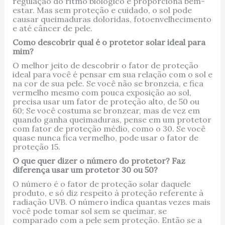
regulação do ritmo biológico e proporciona bem-
estar. Mas sem proteção e cuidado, o sol pode
causar queimaduras doloridas, fotoenvelhecimento
e até câncer de pele.
Como descobrir qual é o protetor solar ideal para
mim?
O melhor jeito de descobrir o fator de proteção
ideal para você é pensar em sua relação com o sol e
na cor de sua pele. Se você não se bronzeia, e fica
vermelho mesmo com pouca exposição ao sol,
precisa usar um fator de proteção alto, de 50 ou
60; Se você costuma se bronzear, mas de vez em
quando ganha queimaduras, pense em um protetor
com fator de proteção médio, como o 30. Se você
quase nunca fica vermelho, pode usar o fator de
proteção 15.
O que quer dizer o número do protetor? Faz
diferença usar um protetor 30 ou 50?
O número é o fator de proteção solar daquele
produto, e só diz respeito à proteção referente à
radiação UVB. O número indica quantas vezes mais
você pode tomar sol sem se queimar, se
comparado com a pele sem proteção. Então se a