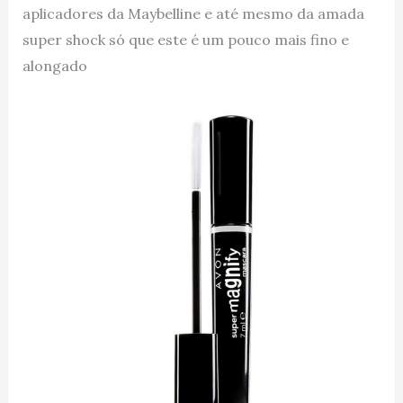
aplicadores da Maybelline e até mesmo da amada
super shock só que este é um pouco mais fino e
alongado