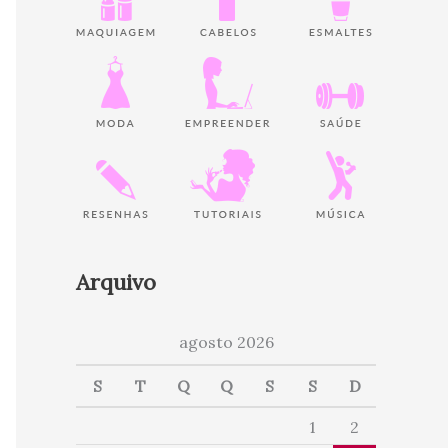
Arquivo
agosto 2026
S
T
Q
Q
S
S
D
1
2