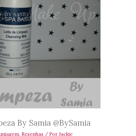
mpeza By Samia @BySamia
quiagem
,
Resenhas
/ Por
Jackie