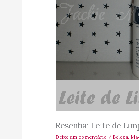
Resenha: Leite de Li
Deixe um comentário
/
Beleza
,
Ma