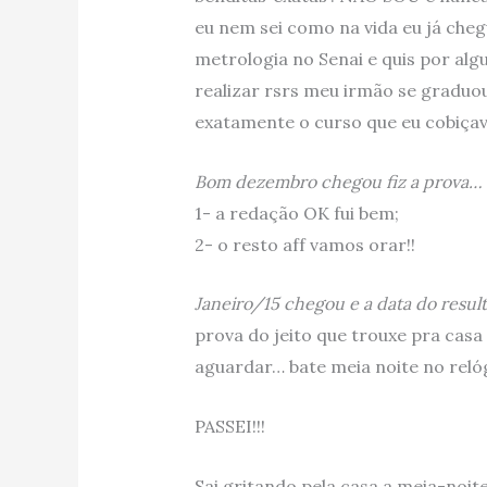
eu nem sei como na vida eu já che
metrologia no Senai e quis por al
realizar rsrs meu irmão se gradu
exatamente o curso que eu cobiçava
Bom dezembro chegou fiz a prova…
1- a redação OK fui bem;
2- o resto aff vamos orar!!
Janeiro/15 chegou e a data do resu
prova do jeito que trouxe pra casa f
aguardar… bate meia noite no relógi
PASSEI!!!
Sai gritando pela casa a meia-noite de