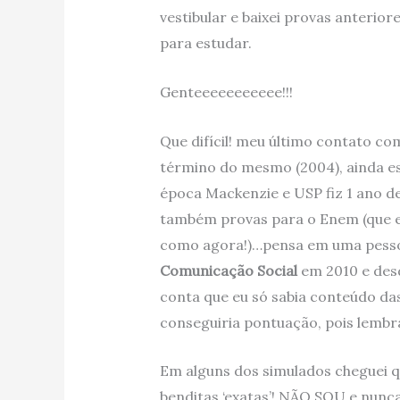
vestibular e baixei provas anterior
para estudar.
Genteeeeeeeeeee!!!
Que difícil! meu último contato co
término do mesmo (2004), ainda es
época Mackenzie e USP fiz 1 ano de
também provas para o Enem (que er
como agora!)…pensa em uma pesso
Comunicação Social
em 2010 e des
conta que eu só sabia conteúdo da
conseguiria pontuação, pois lembra
Em alguns dos simulados cheguei q
benditas ‘exatas’! NÃO SOU e nunca 