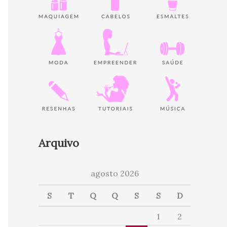
Arquivo
agosto 2026
S
T
Q
Q
S
S
D
1
2