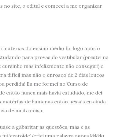
es no site, o edital e comecei a me organizar
m matérias do ensino médio foi logo após o
tudando para provas do vestibular (prestei na
 cursinho mas infelizmente não consegui!) e
a difícil mas não o enrosco de 2 dias loucos
a perdida! Eu me formei no Curso de
de então nunca mais havia estudado, me dei
s matérias de humanas então nessas eu ainda
va de muita coisa.
uase a gabaritar as questões, mas e as
fui ‘exatoide’ (criei uma palavra agora kkkkk)