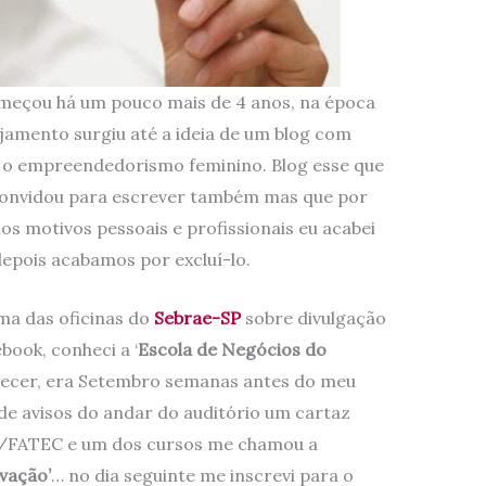
eçou há um pouco mais de 4 anos, na época
amento surgiu até a ideia de um blog com
 o empreendedorismo feminino. Blog esse que
convidou para escrever também mas que por
os motivos pessoais e profissionais eu acabei
depois acabamos por excluí-lo.
ma das oficinas do
Sebrae-SP
sobre divulgação
ook, conheci a ‘
Escola de Negócios do
ecer, era Setembro semanas antes do meu
 de avisos do andar do auditório um cartaz
C/FATEC e um dos cursos me chamou a
vação’
… no dia seguinte me inscrevi para o