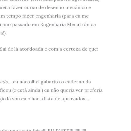
guei a fazer curso de desenho mecânico e
gum tempo fazer engenharia (para eu me
ou ano passado em Engenharia Mecatrônica
!).
Sai de lá atordoada e com a certeza de que:
ltado…
eu não olhei gabarito o caderno da
icou (e está ainda!) eu não queria ver preferia
o lá vou eu olhar a lista de aprovados….
 uma sexta feira!!! EU PASSEI!!!!!!!!!!!!!