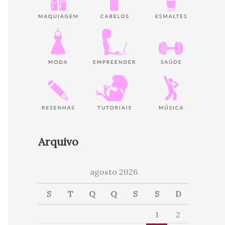
Arquivo
agosto 2026
S
T
Q
Q
S
S
D
1
2