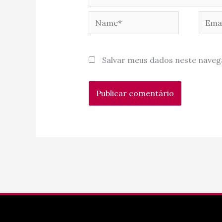
Name*
Email
Salvar meus dados neste naveg