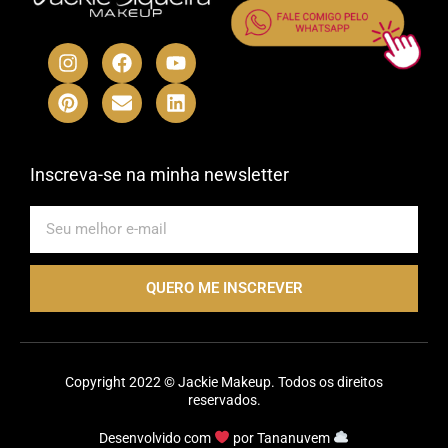
I
P
F
E
Y
L
n
i
a
n
o
i
s
n
c
v
u
n
t
t
e
e
t
k
a
e
b
l
u
e
g
r
o
o
b
d
r
e
o
p
e
i
Inscreva-se na minha newsletter
a
s
k
e
n
m
t
E-
mail
QUERO ME INSCREVER
Copyright 2022 © Jackie Makeup. Todos os direitos
reservados.
Desenvolvido com
por
Tananuvem