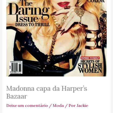
Madonna capa da Harper’s
Bazaar
Deixe um comentário
/
Moda
/ Por
Jackie