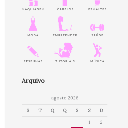
Arquivo
agosto 2026
S
T
Q
Q
S
S
D
1
2