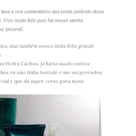
face e nos comentários dos posts pedindo dicas
. Fico muito feliz pois há meses venho
eu ‘picumã’.
ica, mas também nunca tinha feito grande
.
ha Hydra Cachos, já havia usado outros
chos eu não tinha testado e me surpreendeu
ial e que dá super certo para meus