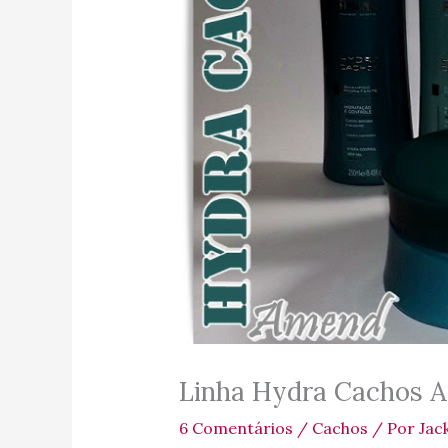
Linha Hydra Cachos 
6 Comentários
/
Cachos
/ Por
Jac