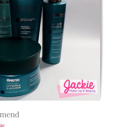
Amend
kie