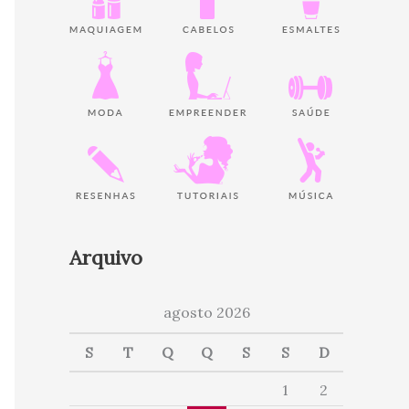
Arquivo
agosto 2026
S
T
Q
Q
S
S
D
1
2