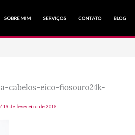
SOBRE MIM
SERVIÇOS
CONTATO
BLOG
a-cabelos-eico-fiosouro24k-
/
16 de fevereiro de 2018