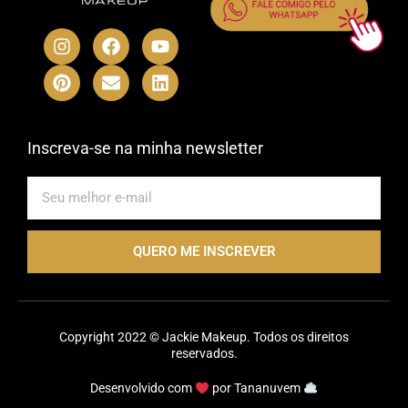
I
P
F
E
Y
L
n
i
a
n
o
i
s
n
c
v
u
n
t
t
e
e
t
k
a
e
b
l
u
e
g
r
o
o
b
d
r
e
o
p
e
i
Inscreva-se na minha newsletter
a
s
k
e
n
m
t
E-
mail
QUERO ME INSCREVER
Copyright 2022 © Jackie Makeup. Todos os direitos
reservados.
Desenvolvido com
por
Tananuvem