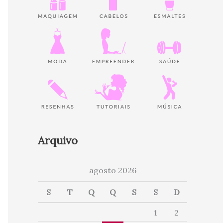
Arquivo
agosto 2026
S
T
Q
Q
S
S
D
1
2