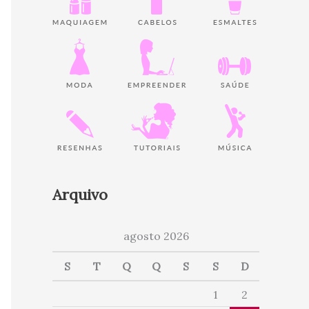
Arquivo
agosto 2026
S
T
Q
Q
S
S
D
1
2