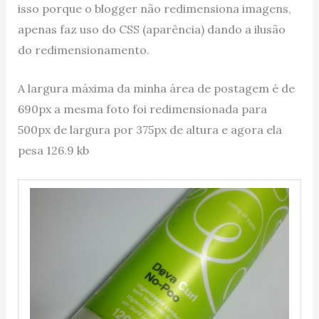
isso porque o blogger não redimensiona imagens,
apenas faz uso do CSS (aparência) dando a ilusão
do redimensionamento.
A largura máxima da minha área de postagem é de
690px a mesma foto foi redimensionada para
500px de largura por 375px de altura e agora ela
pesa 126.9 kb