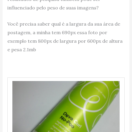
influenciado pelo peso de suas imagens?
Você precisa saber qual é a largura da sua área de
postagem, a minha tem 690px essa foto por
exemplo tem 800px de largura por 600px de altura
e pesa 2.1mb