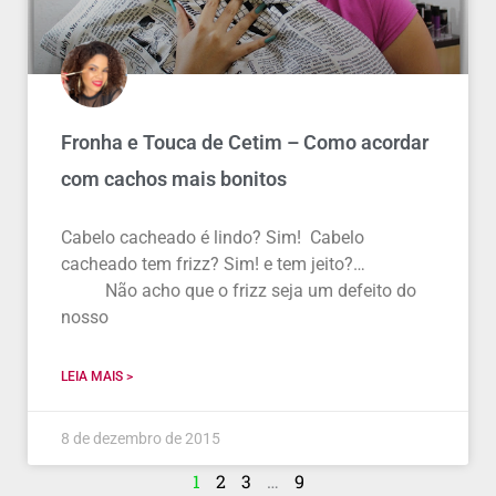
Fronha e Touca de Cetim – Como acordar
com cachos mais bonitos
Cabelo cacheado é lindo? Sim! Cabelo
cacheado tem frizz? Sim! e tem jeito?…
Não acho que o frizz seja um defeito do
nosso
LEIA MAIS >
8 de dezembro de 2015
1
2
3
…
9