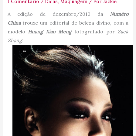
1 Comentário
/
Dicas
,
Maquiagem
/ Por
Jackie
A edição de dezembro/2010 da
Numéro
China
trouxe um editorial de beleza divino, com a
modelo
Huang Xiao Meng
fotografado por
Zack
Zhang
.