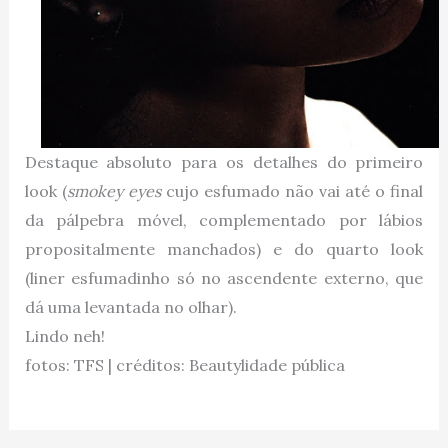
Destaque absoluto para os detalhes do primeiro
look (
smokey eyes
cujo esfumado não vai até o final
da pálpebra móvel, complementado por lábios
propositalmente manchados) e do quarto look
(liner esfumadinho só no ascendente externo, que
dá uma levantada no olhar).
Lindo neh!
fotos: TFS | créditos: Beautylidade pública