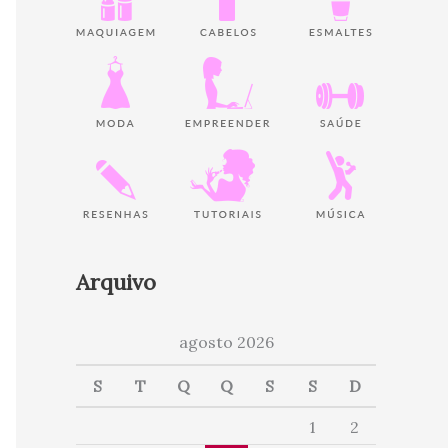
Arquivo
agosto 2026
S
T
Q
Q
S
S
D
1
2