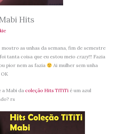
Mabi Hits
kie
mostro as unhas da semana, fim de semestre
 foi tanta coisa que eu estou meio
crazy
!!! Fazia
 ou pior nem as fazia
Ai mulher sem unha
o OK
é a Mabi da
coleção Hits TiTiTi
é um azul
ado? rs