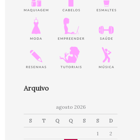
Arquivo
agosto 2026
S
T
Q
Q
S
S
D
1
2