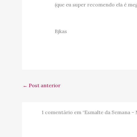
(que eu super recomendo ela é meg
Bjkas
←
Post anterior
1 comentário em “Esmalte da Semana – M