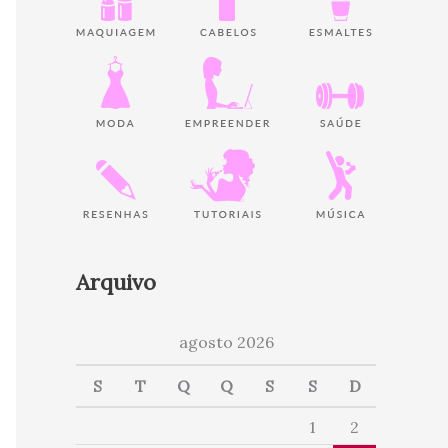
Arquivo
agosto 2026
S
T
Q
Q
S
S
D
1
2