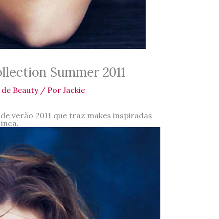
ollection Summer 2011
 de Beauty
/ Por
Jackie
 de verão 2011 que traz makes inspiradas
 inca.