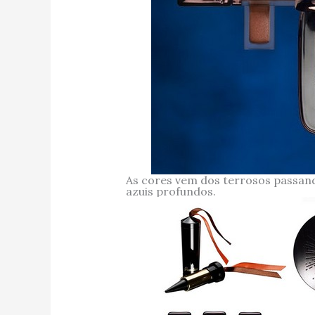
As cores vem dos terrosos passan
azuis profundos.