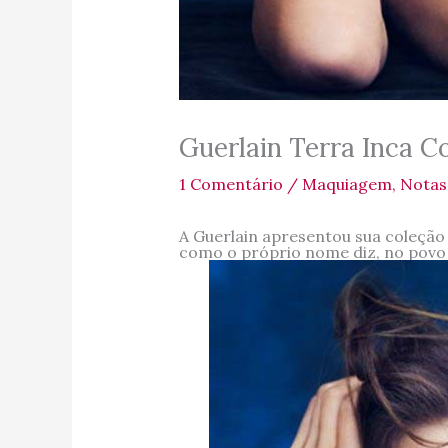
Guerlain Terra Inca C
1 Comentário
/
Maquiagem
,
Notas
A Guerlain apresentou sua coleção
como o próprio nome diz, no povo