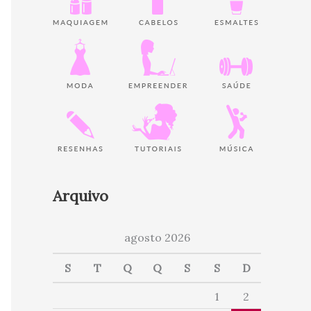
Arquivo
agosto 2026
S
T
Q
Q
S
S
D
1
2