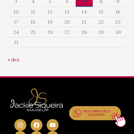
3
4
5
6
7
8
9
10
11
12
13
14
15
16
17
18
19
20
21
22
23
24
25
26
27
28
29
30
31
« dez
I
P
F
E
Y
L
n
i
a
n
o
i
s
n
c
v
u
n