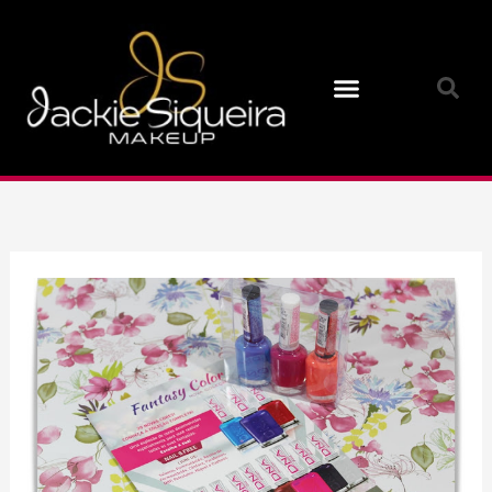
Ir
para
o
conteúdo