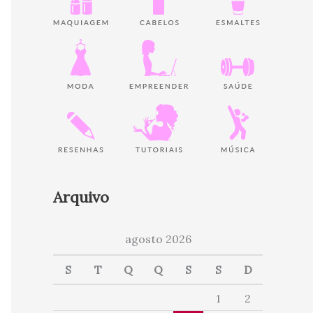
Arquivo
agosto 2026
S
T
Q
Q
S
S
D
1
2