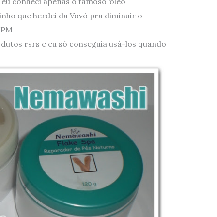
 eu conheci apenas o famoso ‘óleo
inho que herdei da Vovó pra diminuir o
 TPM
utos rsrs e eu só conseguia usá-los quando