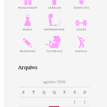
Arquivo
agosto 2026
S
T
Q
Q
S
S
D
1
2