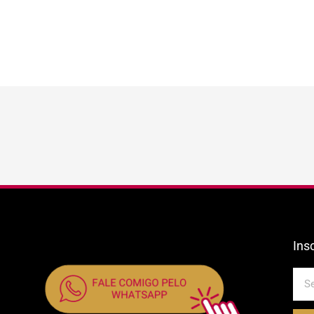
Ins
E-
mail