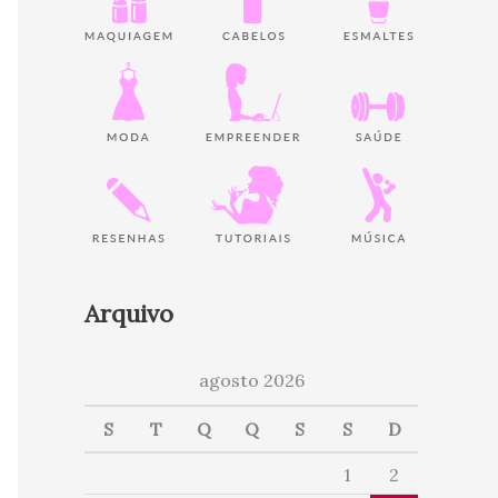
Arquivo
agosto 2026
S
T
Q
Q
S
S
D
1
2