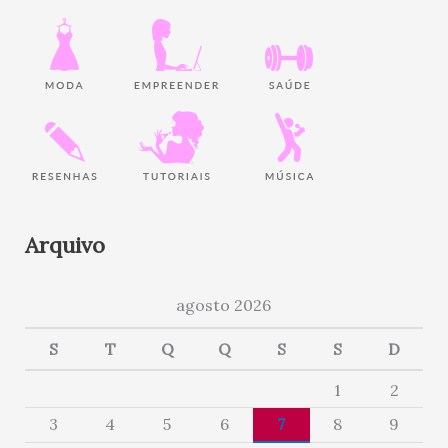
Arquivo
agosto 2026
S
T
Q
Q
S
S
D
1
2
3
4
5
6
7
8
9