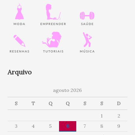
Arquivo
agosto 2026
S
T
Q
Q
S
S
D
1
2
3
4
5
6
7
8
9