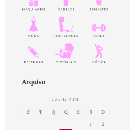
Arquivo
agosto 2026
S
T
Q
Q
S
S
D
1
2