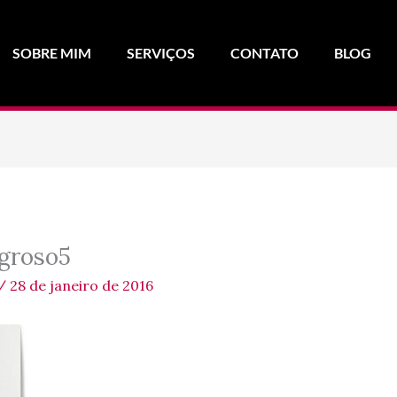
SOBRE MIM
SERVIÇOS
CONTATO
BLOG
groso5
/
28 de janeiro de 2016