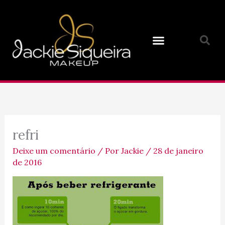
Ir
para
o
conteúdo
refri
Deixe um comentário
/ Por
Jackie
/
28 de janeiro
de 2016