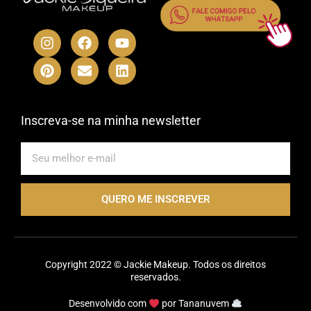
I
P
F
E
Y
L
n
i
a
n
o
i
s
n
c
v
u
n
t
t
e
e
t
k
a
e
b
l
u
e
g
r
o
o
b
d
r
e
o
p
e
i
Inscreva-se na minha newsletter
a
s
k
e
n
m
t
E-
mail
QUERO ME INSCREVER
Copyright 2022 © Jackie Makeup. Todos os direitos
reservados.
Desenvolvido com
por
Tananuvem