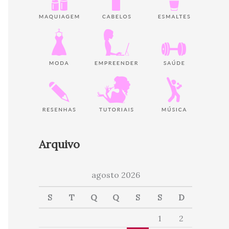
Arquivo
agosto 2026
S
T
Q
Q
S
S
D
1
2