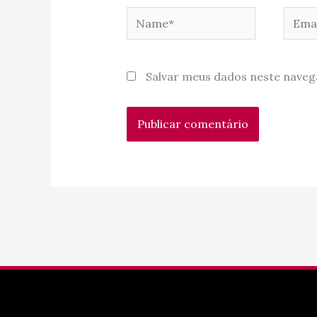
Name*
Email
Salvar meus dados neste naveg