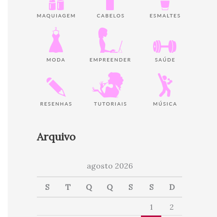
Arquivo
agosto 2026
S
T
Q
Q
S
S
D
1
2