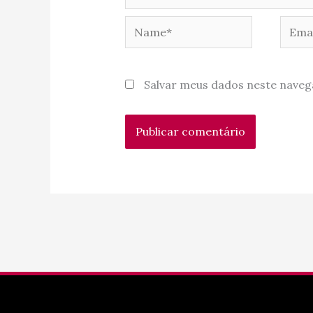
Name*
Email
Salvar meus dados neste naveg