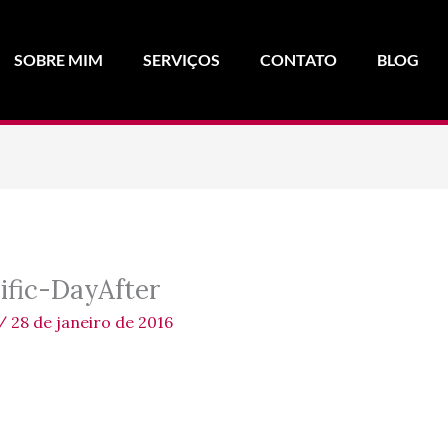
SOBRE MIM
SERVIÇOS
CONTATO
BLOG
ific-DayAfter
/
28 de janeiro de 2016