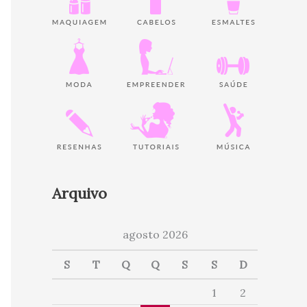
Arquivo
agosto 2026
S
T
Q
Q
S
S
D
1
2