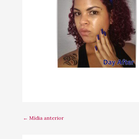
←
Mídia anterior