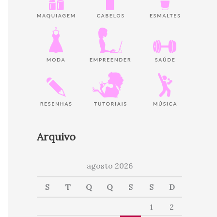
Arquivo
agosto 2026
S
T
Q
Q
S
S
D
1
2