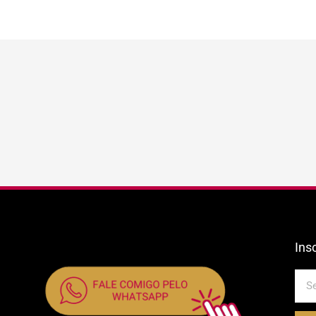
Ins
E-
mail