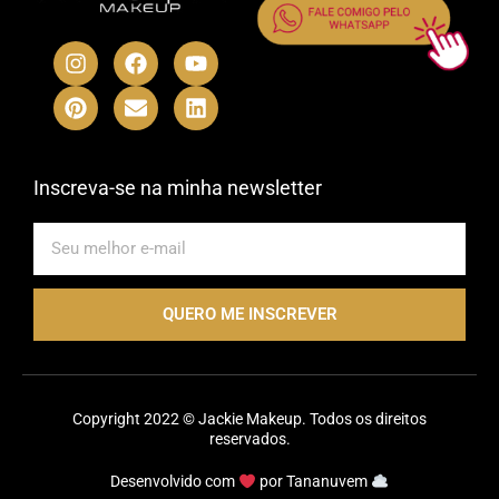
I
P
F
E
Y
L
n
i
a
n
o
i
s
n
c
v
u
n
t
t
e
e
t
k
a
e
b
l
u
e
g
r
o
o
b
d
r
e
o
p
e
i
Inscreva-se na minha newsletter
a
s
k
e
n
m
t
E-
mail
QUERO ME INSCREVER
Copyright 2022 © Jackie Makeup. Todos os direitos
reservados.
Desenvolvido com
por
Tananuvem