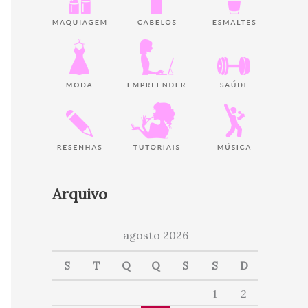
Arquivo
agosto 2026
S
T
Q
Q
S
S
D
1
2