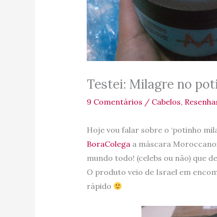
Testei: Milagre no pot
9 Comentários
/
Cabelos
,
Resenha
Hoje vou falar sobre o ‘potinho mi
BoraColega
a máscara Moroccanoil
mundo todo! (celebs ou não) que d
O produto veio de Israel em encom
rápido