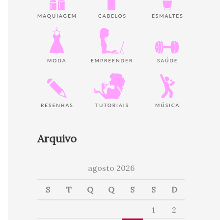
Arquivo
agosto 2026
S
T
Q
Q
S
S
D
1
2