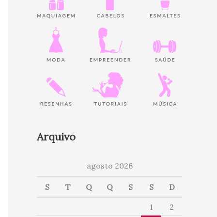
Arquivo
agosto 2026
S
T
Q
Q
S
S
D
1
2