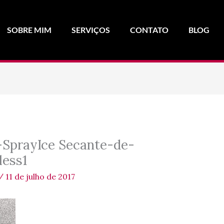
SOBRE MIM
SERVIÇOS
CONTATO
BLOG
SprayIce Secante-de-
ess1
/
11 de julho de 2017