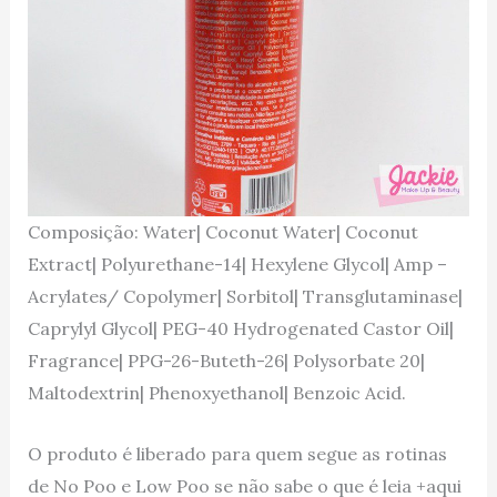
Composição: Water| Coconut Water| Coconut
Extract| Polyurethane-14| Hexylene Glycol| Amp –
Acrylates/ Copolymer| Sorbitol| Transglutaminase|
Caprylyl Glycol| PEG-40 Hydrogenated Castor Oil|
Fragrance| PPG-26-Buteth-26| Polysorbate 20|
Maltodextrin| Phenoxyethanol| Benzoic Acid.
O produto é liberado para quem segue as rotinas
de No Poo e Low Poo se não sabe o que é leia +aqui