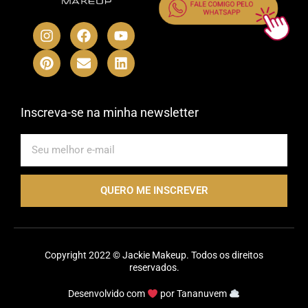
I
P
F
E
Y
L
n
i
a
n
o
i
s
n
c
v
u
n
t
t
e
e
t
k
a
e
b
l
u
e
g
r
o
o
b
d
r
e
o
p
e
i
Inscreva-se na minha newsletter
a
s
k
e
n
m
t
E-
mail
QUERO ME INSCREVER
Copyright 2022 © Jackie Makeup. Todos os direitos
reservados.
Desenvolvido com
por
Tananuvem