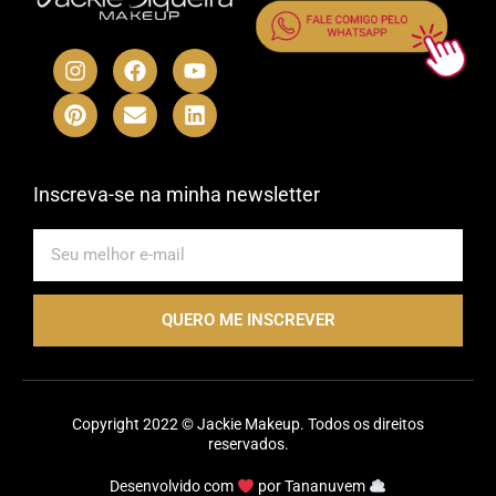
I
P
F
E
Y
L
n
i
a
n
o
i
s
n
c
v
u
n
t
t
e
e
t
k
a
e
b
l
u
e
g
r
o
o
b
d
r
e
o
p
e
i
Inscreva-se na minha newsletter
a
s
k
e
n
m
t
E-
mail
QUERO ME INSCREVER
Copyright 2022 © Jackie Makeup. Todos os direitos
reservados.
Desenvolvido com
por
Tananuvem