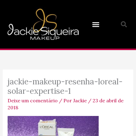
Ir
para
o
conteúdo
jackie-makeup-resenha-loreal-
solar-expertise-1
Deixe um comentário
/ Por
Jackie
/
23 de abril de
2018