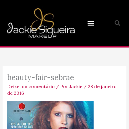
Ir
para
o
conteúdo
beauty-fair-sebrae
Deixe um comentário
/ Por
Jackie
/
28 de janeiro
de 2016