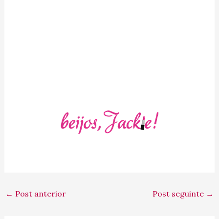
←
Post anterior
Post seguinte
→