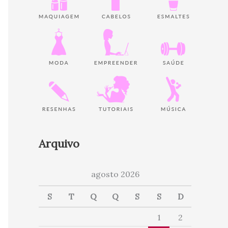
Arquivo
agosto 2026
S
T
Q
Q
S
S
D
1
2