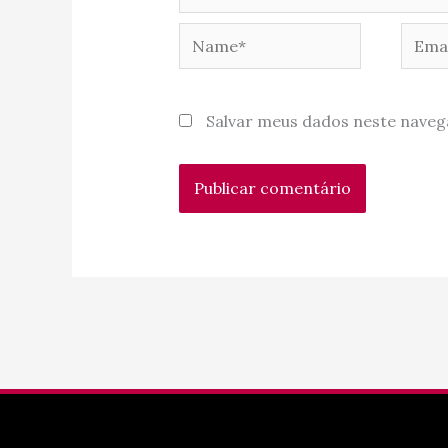
Name*
Email
Salvar meus dados neste naveg