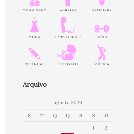
Arquivo
agosto 2026
S
T
Q
Q
S
S
D
1
2