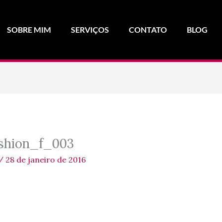
SOBRE MIM
SERVIÇOS
CONTATO
BLOG
shion_f_003
/
28 de janeiro de 2016