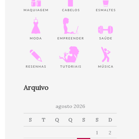
Arquivo
agosto 2026
S
T
Q
Q
S
S
D
1
2