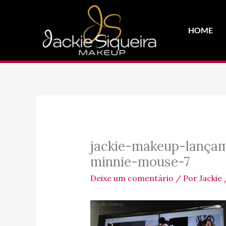
Ir
para
HOME
o
conteúdo
jackie-makeup-lançam
minnie-mouse-7
Deixe um comentário
/ Por
Jackie