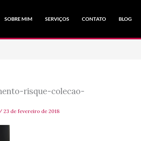
SOBRE MIM
SERVIÇOS
CONTATO
BLOG
ento-risque-colecao-
/
23 de fevereiro de 2018