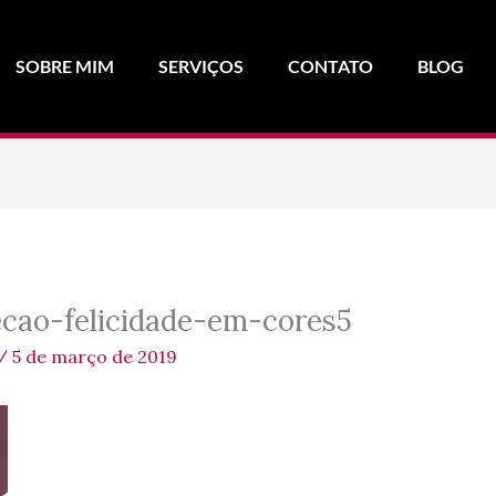
SOBRE MIM
SERVIÇOS
CONTATO
BLOG
ecao-felicidade-em-cores5
/
5 de março de 2019