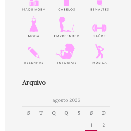
Arquivo
agosto 2026
S
T
Q
Q
S
S
D
1
2