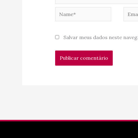
Name*
Email
Salvar meus dados neste naveg