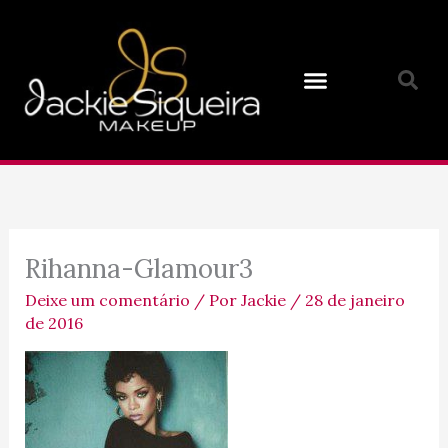
Ir
para
o
conteúdo
Rihanna-Glamour3
Deixe um comentário
/ Por
Jackie
/
28 de janeiro
de 2016