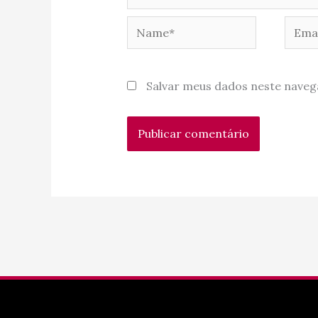
Name*
Email
Salvar meus dados neste naveg