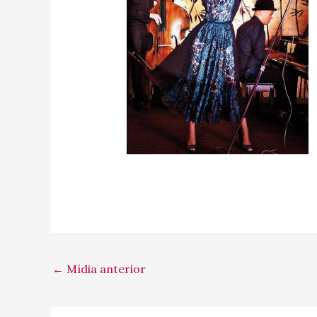
←
Mídia anterior