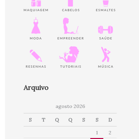
Arquivo
agosto 2026
S
T
Q
Q
S
S
D
1
2