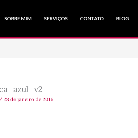
SOBRE MIM
SERVIÇOS
CONTATO
BLOG
ca_azul_v2
/
28 de janeiro de 2016