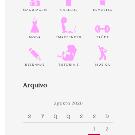
Arquivo
agosto 2026
S
T
Q
Q
S
S
D
1
2