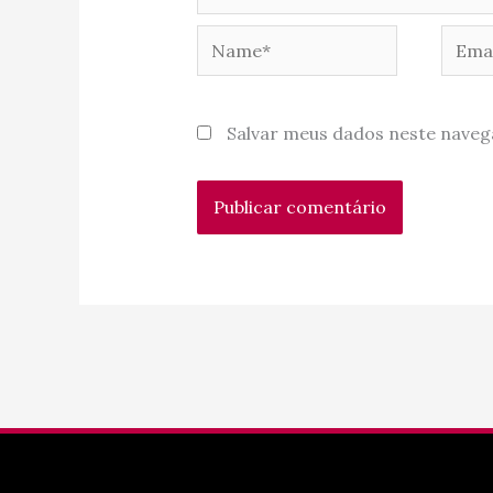
Name*
Email
Salvar meus dados neste naveg